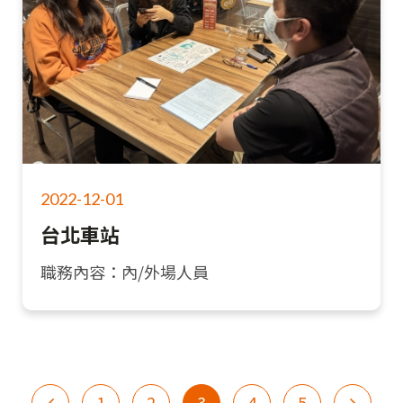
2022-12-01
台北車站
職務內容：內/外場人員
1
2
3
4
5